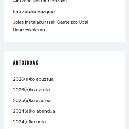
Aintzane Nestar González
Irati Zabala Vazquez
Jolas instalakuntzak Gasteizko Udal
Haurreskoletan
Artxiboak
2026(e)ko abuztua
2026(e)ko uztaila
2025(e)ko azaroa
2024(e)ko abendua
2024(e)ko urria