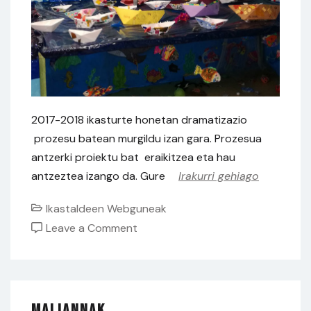
2017-2018 ikasturte honetan dramatizazio
prozesu batean murgildu izan gara. Prozesua
antzerki proiektu bat eraikitzea eta hau
antzeztea izango da. Gure
Irakurri gehiago
Ikastaldeen Webguneak
on
Leave a Comment
Lemin
Maliannak