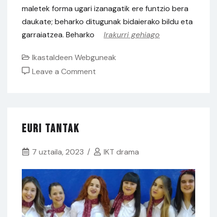
maletek forma ugari izanagatik ere funtzio bera
daukate; beharko ditugunak bidaierako bildu eta
garraiatzea. Beharko
Irakurri gehiago
Ikastaldeen Webguneak
on
Leave a Comment
Aizkorak
Taldea
Euri Tantak
7 uztaila, 2023
IKT drama