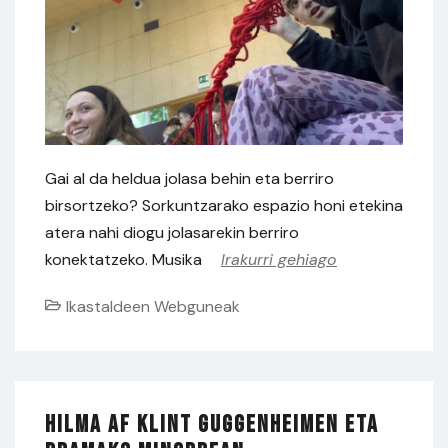
Gai al da heldua jolasa behin eta berriro
birsortzeko? Sorkuntzarako espazio honi etekina
atera nahi diogu jolasarekin berriro
konektatzeko. Musika
Irakurri gehiago
Ikastaldeen Webguneak
Hilma af Klint Guggenheimen eta