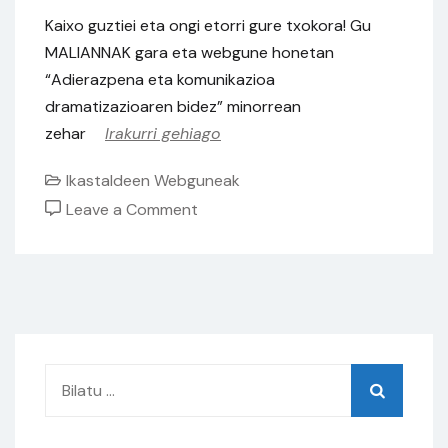
Kaixo guztiei eta ongi etorri gure txokora! Gu
MALIANNAK gara eta webgune honetan
“Adierazpena eta komunikazioa
dramatizazioaren bidez” minorrean
zehar
Irakurri gehiago
Ikastaldeen Webguneak
on
Leave a Comment
Maliannak
Bilatu: