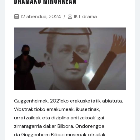
dramako minorrean
12 abendua, 2024
IKT drama
Guggenheimek, 2021eko erakusketatik abiatuta,
‘Abstrakzioko emakumeak, ikusezinak,
urratzaileak eta diziplina anitzekoak‘ gai
zirraragarria dakar Bilbora. Ondorengoa
da Guggenheim Bilbao museoak otsailak