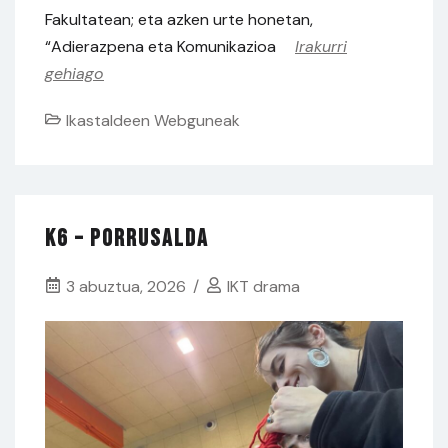
Fakultatean; eta azken urte honetan,
“Adierazpena eta Komunikazioa
Irakurri
gehiago
Ikastaldeen Webguneak
K6 – Porrusalda
3 abuztua, 2026
IKT drama