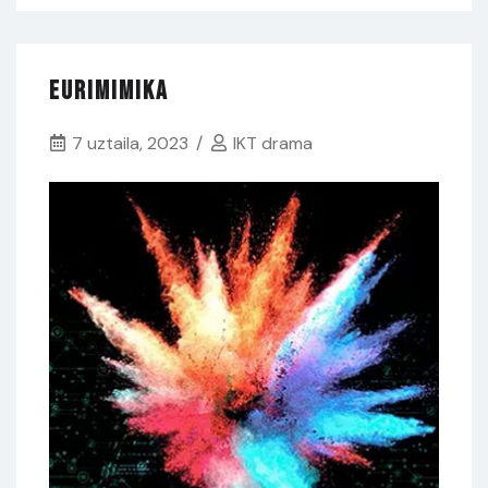
Lauetan
Eurimimika
7 uztaila, 2023
IKT drama