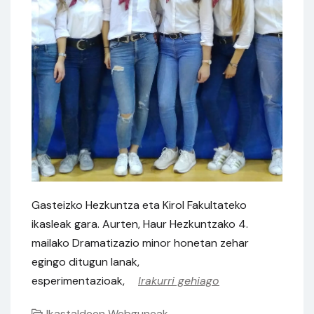
Gasteizko Hezkuntza eta Kirol Fakultateko
ikasleak gara. Aurten, Haur Hezkuntzako 4.
mailako Dramatizazio minor honetan zehar
egingo ditugun lanak,
esperimentazioak,
Irakurri gehiago
Ikastaldeen Webguneak