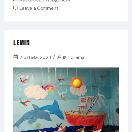
on
Leave a Comment
Euri
Tantak
Lemin
7 uztaila, 2023
IKT drama