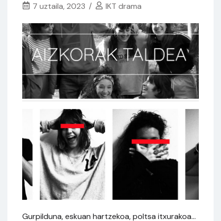
7 uztaila, 2023
IKT drama
Gurpilduna, eskuan hartzekoa, poltsa itxurakoa…