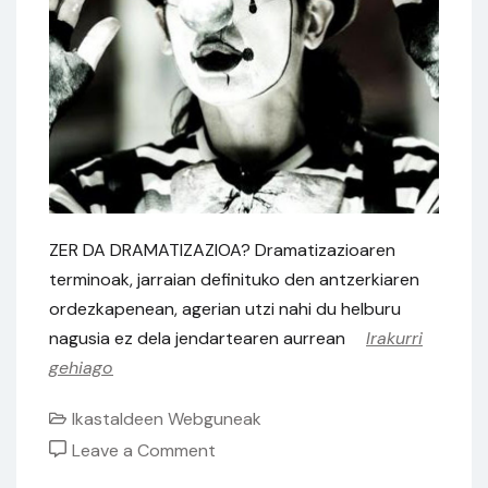
ZER DA DRAMATIZAZIOA? Dramatizazioaren
terminoak, jarraian definituko den antzerkiaren
ordezkapenean, agerian utzi nahi du helburu
nagusia ez dela jendartearen aurrean
Irakurri
gehiago
Ikastaldeen Webguneak
on
Leave a Comment
Erdizka