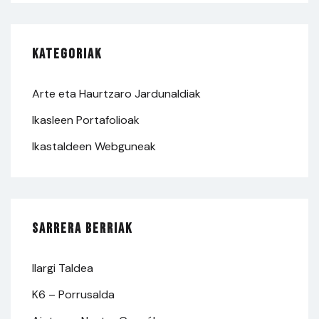
Kategoriak
Arte eta Haurtzaro Jardunaldiak
Ikasleen Portafolioak
Ikastaldeen Webguneak
Sarrera berriak
Ilargi Taldea
K6 – Porrusalda