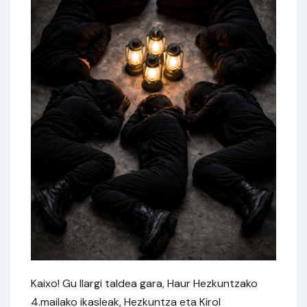
Kaixo! Gu Ilargi taldea gara, Haur Hezkuntzako
4.mailako ikasleak, Hezkuntza eta Kirol