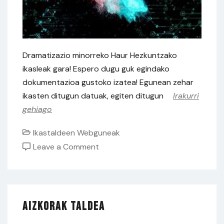
Dramatizazio minorreko Haur Hezkuntzako
ikasleak gara! Espero dugu guk egindako
dokumentazioa gustoko izatea! Egunean zehar
ikasten ditugun datuak, egiten ditugun
Irakurri
gehiago
Ikastaldeen Webguneak
on
Leave a Comment
Eurimimika
Aizkorak Taldea